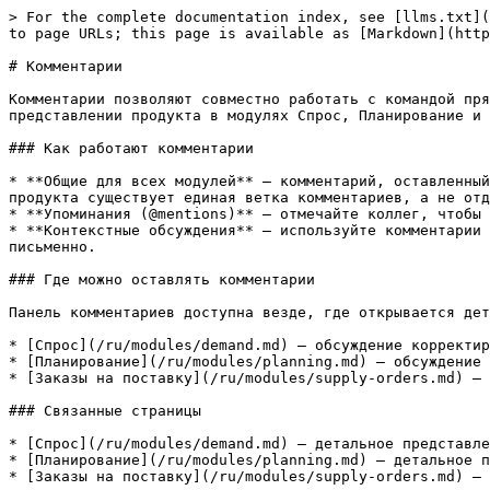
> For the complete documentation index, see [llms.txt](
to page URLs; this page is available as [Markdown](http
# Комментарии

Комментарии позволяют совместно работать с командой пря
представлении продукта в модулях Спрос, Планирование и 
### Как работают комментарии

* **Общие для всех модулей** — комментарий, оставленный
продукта существует единая ветка комментариев, а не отд
* **Упоминания (@mentions)** — отмечайте коллег, чтобы 
* **Контекстные обсуждения** — используйте комментарии 
письменно.

### Где можно оставлять комментарии

Панель комментариев доступна везде, где открывается дет
* [Спрос](/ru/modules/demand.md) — обсуждение корректир
* [Планирование](/ru/modules/planning.md) — обсуждение 
* [Заказы на поставку](/ru/modules/supply-orders.md) — 
### Связанные страницы

* [Спрос](/ru/modules/demand.md) — детальное представле
* [Планирование](/ru/modules/planning.md) — детальное п