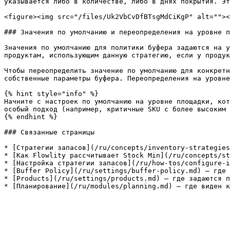
указывается либо в количестве, либо в днях покрытия. Эт
<figure><img src="/files/Uk2VbCvDfBTsgMdCiKgP" alt=""><
### Значения по умолчанию и переопределения на уровне п
Значения по умолчанию для политики буфера задаются на у
продуктам, использующим данную стратегию, если у продук
Чтобы переопределить значение по умолчанию для конкретн
собственные параметры буфера. Переопределения на уровне
{% hint style="info" %}

Начните с настроек по умолчанию на уровне площадки, кот
особый подход (например, критичные SKU с более высоким 
{% endhint %}

### Связанные страницы

* [Стратегии запасов](/ru/concepts/inventory-strategies
* [Как Flowlity рассчитывает Stock Min](/ru/concepts/st
* [Настройка стратегии запасов](/ru/how-tos/configure-i
* [Buffer Policy](/ru/settings/buffer-policy.md) — где 
* [Products](/ru/settings/products.md) — где задаются п