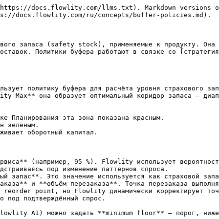
https://docs.flowlity.com/llms.txt). Markdown versions o
s://docs.flowlity.com/ru/concepts/buffer-policies.md).

вого запаса (safety stock), применяемые к продукту. Она 
оставок. Политики буфера работают в связке со [стратегия
льзует политику буфера для расчёта уровня страхового зап
ity Max** она образует оптимальный коридор запаса — диап
ке Планирования эта зона показана красным.

н зелёным.

живает оборотный капитал.

рвиса** (например, 95 %). Flowlity использует вероятност
дстраиваясь под изменение паттернов спроса.

ый запас**. Это значение используется как страховой запа
аказа** и **объём перезаказа**. Точка перезаказа выполня
 reorder point, но Flowlity динамически корректирует точ
о под подтверждённый спрос.

lowlity AI) можно задать **minimum floor** — порог, ниже