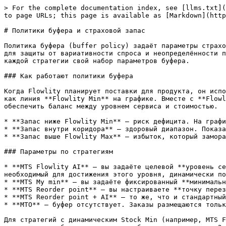
> For the complete documentation index, see [llms.txt](
to page URLs; this page is available as [Markdown](http
# Политики буфера и страховой запас

Политика буфера (buffer policy) задаёт параметры страхо
для защиты от вариативности спроса и неопределённости п
каждой стратегии свой набор параметров буфера.

### Как работают политики буфера

Когда Flowlity планирует поставки для продукта, он испо
как линия **Flowlity Min** на графике. Вместе с **Flowl
обеспечить баланс между уровнем сервиса и стоимостью.

* **Запас ниже Flowlity Min** — риск дефицита. На графи
* **Запас внутри коридора** — здоровый диапазон. Показа
* **Запас выше Flowlity Max** — избыток, который замора
### Параметры по стратегиям

* **MTS Flowlity AI** — вы задаёте целевой **уровень се
необходимый для достижения этого уровня, динамически по
* **MTS My min** — вы задаёте фиксированный **минимальн
* **MTS Reorder point** — вы настраиваете **точку перез
* **MTS Reorder point + AI** — то же, что и стандартный
* **MTO** — буфер отсутствует. Заказы размещаются тольк
Для стратегий с динамическим Stock Min (например, MTS F