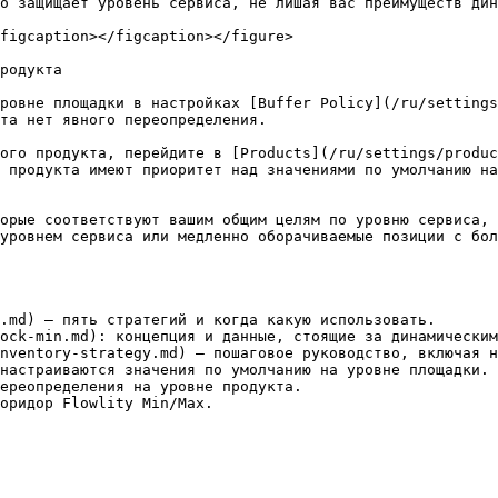
о защищает уровень сервиса, не лишая вас преимуществ дин
figcaption></figcaption></figure>

родукта

ровне площадки в настройках [Buffer Policy](/ru/settings
та нет явного переопределения.

ого продукта, перейдите в [Products](/ru/settings/produc
 продукта имеют приоритет над значениями по умолчанию на
орые соответствуют вашим общим целям по уровню сервиса, 
уровнем сервиса или медленно оборачиваемые позиции с бол
.md) — пять стратегий и когда какую использовать.

ock-min.md): концепция и данные, стоящие за динамическим
nventory-strategy.md) — пошаговое руководство, включая н
настраиваются значения по умолчанию на уровне площадки.

ереопределения на уровне продукта.
