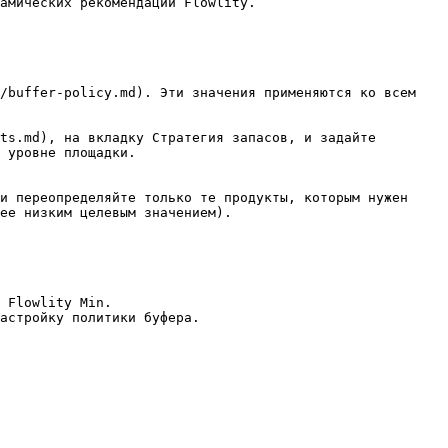
амических рекомендаций Flowlity.

/buffer-policy.md). Эти значения применяются ко всем 
ts.md), на вкладку Стратегия запасов, и задайте 
 уровне площадки.

и переопределяйте только те продукты, которым нужен 
ее низким целевым значением).

 Flowlity Min.

астройку политики буфера.
