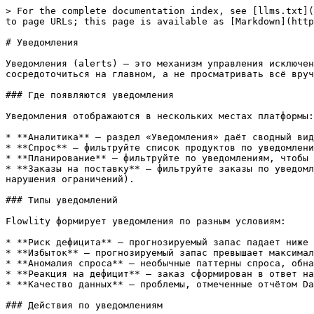
> For the complete documentation index, see [llms.txt](
to page URLs; this page is available as [Markdown](http
# Уведомления

Уведомления (alerts) — это механизм управления исключен
сосредоточиться на главном, а не просматривать всё вруч
### Где появляются уведомления

Уведомления отображаются в нескольких местах платформы:

* **Аналитика** — раздел «Уведомления» даёт сводный вид
* **Спрос** — фильтруйте список продуктов по уведомлени
* **Планирование** — фильтруйте по уведомлениям, чтобы 
* **Заказы на поставку** — фильтруйте заказы по уведомл
нарушения ограничений).

### Типы уведомлений

Flowlity формирует уведомления по разным условиям:

* **Риск дефицита** — прогнозируемый запас падает ниже 
* **Избыток** — прогнозируемый запас превышает максимал
* **Аномалия спроса** — необычные паттерны спроса, обна
* **Реакция на дефицит** — заказ сформирован в ответ на
* **Качество данных** — проблемы, отмеченные отчётом Da
### Действия по уведомлениям
