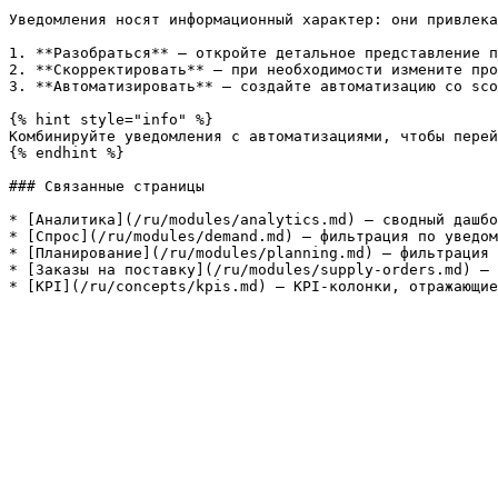
Уведомления носят информационный характер: они привлека
1. **Разобраться** — откройте детальное представление п
2. **Скорректировать** — при необходимости измените про
3. **Автоматизировать** — создайте автоматизацию со sco
{% hint style="info" %}

Комбинируйте уведомления с автоматизациями, чтобы перей
{% endhint %}

### Связанные страницы

* [Аналитика](/ru/modules/analytics.md) — сводный дашбо
* [Спрос](/ru/modules/demand.md) — фильтрация по уведом
* [Планирование](/ru/modules/planning.md) — фильтрация 
* [Заказы на поставку](/ru/modules/supply-orders.md) — 