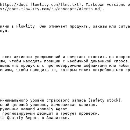
https://docs.flowlity.com/llms.txt). Markdown versions o
s://docs.flowlity.com/ru/concepts/alerts.md).

иями в Flowlity. Они отмечают продукты, заказы или ситуа
ную.

 всех активных уведомлений и помогает ответить на вопрос
ям, чтобы находить позиции с необычной динамикой спроса.

выявлять продукты с прогнозируемыми дефицитами или избыт
ениям, чтобы находить те, которым может потребоваться ср
минимального уровня страхового запаса (safety stock).

ьный целевой уровень, замораживая капитал.

руженные Demand Anomaly Agent.

 прогнозируемый дефицит и требует проверки.

ta Quality Report в Аналитике.
