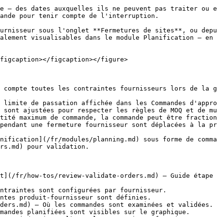
e — des dates auxquelles ils ne peuvent pas traiter ou e
ande pour tenir compte de l'interruption.

urnisseur sous l'onglet **Fermetures de sites**, ou depu
alement visualisables dans le module Planification — en 
figcaption></figcaption></figure>

 compte toutes les contraintes fournisseurs lors de la g
 limite de passation affichée dans les Commandes d'appro
 sont ajustées pour respecter les règles de MOQ et de mu
tité maximum de commande, la commande peut être fraction
pendant une fermeture fournisseur sont déplacées à la pr
nification](/fr/modules/planning.md) sous forme de comma
rs.md) pour validation.

t](/fr/how-tos/review-validate-orders.md) — Guide étape 
ntraintes sont configurées par fournisseur.

ntes produit-fournisseur sont définies.

ders.md) — Où les commandes sont examinées et validées.

mandes planifiées sont visibles sur le graphique.
