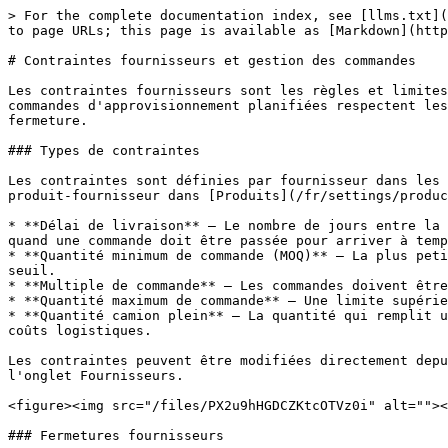
> For the complete documentation index, see [llms.txt](
to page URLs; this page is available as [Markdown](http
# Contraintes fournisseurs et gestion des commandes

Les contraintes fournisseurs sont les règles et limites
commandes d'approvisionnement planifiées respectent les
fermeture.

### Types de contraintes

Les contraintes sont définies par fournisseur dans les 
produit-fournisseur dans [Produits](/fr/settings/produc
* **Délai de livraison** — Le nombre de jours entre la 
quand une commande doit être passée pour arriver à temp
* **Quantité minimum de commande (MOQ)** — La plus peti
seuil.

* **Multiple de commande** — Les commandes doivent être
* **Quantité maximum de commande** — Une limite supérie
* **Quantité camion plein** — La quantité qui remplit u
coûts logistiques.

Les contraintes peuvent être modifiées directement depu
l'onglet Fournisseurs.

<figure><img src="/files/PX2u9hHGDCZKtcOTVz0i" alt=""><
### Fermetures fournisseurs
