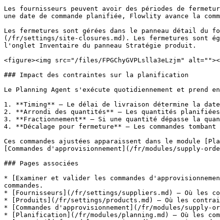
Les fournisseurs peuvent avoir des périodes de fermetur
une date de commande planifiée, Flowlity avance la comm
Les fermetures sont gérées dans le panneau détail du fo
(/fr/settings/site-closures.md). Les fermetures sont ég
l'onglet Inventaire du panneau Stratégie produit.

<figure><img src="/files/FPGChyGVPLslla3eLzjm" alt=""><
### Impact des contraintes sur la planification

Le Planning Agent s'exécute quotidiennement et prend en
1. **Timing** — Le délai de livraison détermine la date
2. **Arrondi des quantités** — Les quantités planifiées
3. **Fractionnement** — Si une quantité dépasse la quan
4. **Décalage pour fermeture** — Les commandes tombant 
Ces commandes ajustées apparaissent dans le module [Pla
[Commandes d'approvisionnement](/fr/modules/supply-orde
### Pages associées

* [Examiner et valider les commandes d'approvisionnemen
commandes.

* [Fournisseurs](/fr/settings/suppliers.md) — Où les co
* [Produits](/fr/settings/products.md) — Où les contrai
* [Commandes d'approvisionnement](/fr/modules/supply-or
* [Planification](/fr/modules/planning.md) — Où les com