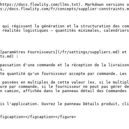
https://docs.flowlity.com/llms.txt). Markdown versions o
s://docs.flowlity.com/fr/concepts/supplier-constraints.m
 qui régissent la génération et la structuration des com
 réalités logistiques — quantités minimales, calendriers
[paramètres Fournisseurs](/fr/settings/suppliers.md) et 
ts.md) :

passation d'une commande et la réception de la livraison
s.

te quantité qu'un fournisseur accepte par commande. Les 
 passées en multiples de cette valeur (ex. si le multipl
ure par commande, si le fournisseur ne peut pas gérer de
n camion, affichée dans le panneau détail des Commandes 
is l'application. Ouvrez le panneau Détails produit, cli
figcaption></figcaption></figure>
