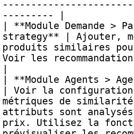
-----------------------
--------- |

| **Module Demande > Pa
strategy** | Ajouter, m
produits similaires pou
Voir les recommandations IA.                                                                                                               
|

| **Module Agents > Agent
| Voir la configuration
métriques de similarité
attributs sont analysés
prix. Utilisez la fonct
prévisualiser les recom