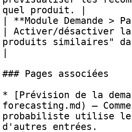
quel produit. |

| **Module Demande > Paramèt
| Activer/désactiver la
produits similaires" dans le graphique.                                                                                  
|

### Pages associées

* [Prévision de la dema
forecasting.md) — Comme
probabiliste utilise le
d'autres entrées.
