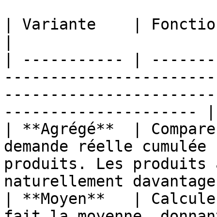
| Variante    | Fonctionnement                                                                                                      
|

| ----------- | -------
-----------------------
-----------------------
--------------------- |

| **Agrégé**  | Compare
demande réelle cumulée 
produits. Les produits 
naturellement davantage
| **Moyen**   | Calcule
fait la moyenne, donnan