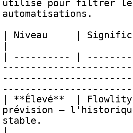
utilisé pour filtrer le
automatisations.

| Niveau     | Signification                                                                                                                               
|

| ---------- | --------
-----------------------
-----------------------
-----------------------
| **Élevé**  | Flowlity
prévision — l'historiqu
stable.                                                                                       
|
