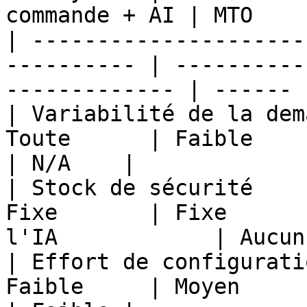
commande + AI | MTO    |
| ---------------------
---------- | ----------
------------- | ------ |
| Variabilité de la dem
Toute      | Faible              
| N/A    |

| Stock de sécurité    
Fixe       | Fixe      
l'IA            | Aucun 
| Effort de configurati
Faible     | Moyen                 