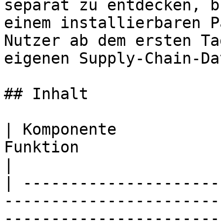
separat zu entdecken, b
einem installierbaren P
Nutzer ab dem ersten Ta
eigenen Supply-Chain-Da
## Inhalt

| Komponente           
Funktion                                                                                               
|

| ---------------------
-----------------------
-----------------------