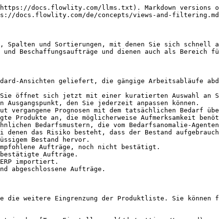
https://docs.flowlity.com/llms.txt). Markdown versions o
s://docs.flowlity.com/de/concepts/views-and-filtering.md
, Spalten und Sortierungen, mit denen Sie sich schnell a
 und Beschaffungsaufträge und dienen auch als Bereich fü
dard-Ansichten geliefert, die gängige Arbeitsabläufe abd
Sie öffnet sich jetzt mit einer kuratierten Auswahl an S
n Ausgangspunkt, den Sie jederzeit anpassen können.

ut vergangene Prognosen mit dem tatsächlichen Bedarf übe
gte Produkte an, die möglicherweise Aufmerksamkeit benöt
hnlichen Bedarfsmustern, die vom Bedarfsanomalie-Agenten
i denen das Risiko besteht, dass der Bestand aufgebrauch
üssigem Bestand hervor.

mpfohlene Aufträge, noch nicht bestätigt.

bestätigte Aufträge.

ERP importiert.

nd abgeschlossene Aufträge.

e die weitere Eingrenzung der Produktliste. Sie können f