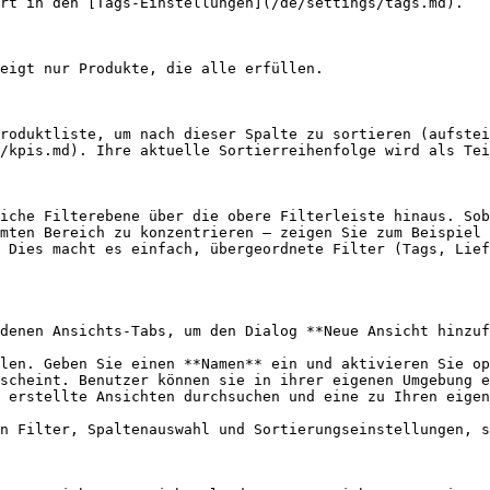
rt in den [Tags-Einstellungen](/de/settings/tags.md).

eigt nur Produkte, die alle erfüllen.

roduktliste, um nach dieser Spalte zu sortieren (aufstei
/kpis.md). Ihre aktuelle Sortierreihenfolge wird als Tei
iche Filterebene über die obere Filterleiste hinaus. Sob
mten Bereich zu konzentrieren — zeigen Sie zum Beispiel 
 Dies macht es einfach, übergeordnete Filter (Tags, Lief
denen Ansichts-Tabs, um den Dialog **Neue Ansicht hinzuf
len. Geben Sie einen **Namen** ein und aktivieren Sie op
scheint. Benutzer können sie in ihrer eigenen Umgebung e
 erstellte Ansichten durchsuchen und eine zu Ihren eigen
n Filter, Spaltenauswahl und Sortierungseinstellungen, s