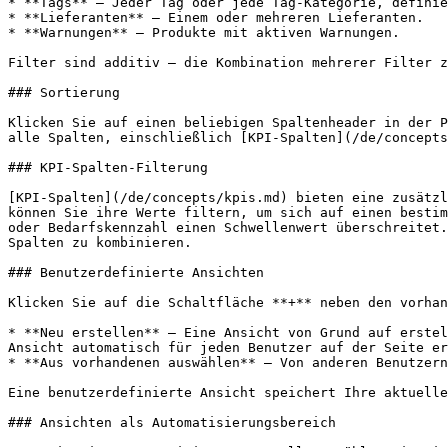
* **Tags** — Jeder Tag oder jede Tag-Kategorie, definie
* **Lieferanten** — Einem oder mehreren Lieferanten.

* **Warnungen** — Produkte mit aktiven Warnungen.

Filter sind additiv — die Kombination mehrerer Filter z
### Sortierung

Klicken Sie auf einen beliebigen Spaltenheader in der P
alle Spalten, einschließlich [KPI-Spalten](/de/concepts
### KPI-Spalten-Filterung

[KPI-Spalten](/de/concepts/kpis.md) bieten eine zusätzl
können Sie ihre Werte filtern, um sich auf einen bestim
oder Bedarfskennzahl einen Schwellenwert überschreitet.
Spalten zu kombinieren.

### Benutzerdefinierte Ansichten

Klicken Sie auf die Schaltfläche **+** neben den vorhan
* **Neu erstellen** — Eine Ansicht von Grund auf erstel
Ansicht automatisch für jeden Benutzer auf der Seite er
* **Aus vorhandenen auswählen** — Von anderen Benutzern
Eine benutzerdefinierte Ansicht speichert Ihre aktuelle
### Ansichten als Automatisierungsbereich
