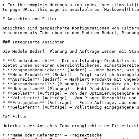
> For the complete documentation index, see [llms.txt](
to page URLs; this page is available as [Markdown](http
# Ansichten und Filter

Ansichten sind gespeicherte Konfigurationen von Filtern
erscheinen als Tabs oben in den Modulen Bedarf, Planung
### Integrierte Ansichten

Die Module Bedarf, Planung und Aufträge werden mit Stan
* **Standardansicht** — Die vollständige Produktliste. 
bietet Ihnen so einen übersichtlicheren, einsatzbereite
* **Prognosegenauigkeit** (Bedarf) — Hebt hervor, wie g
* **Neue Produkte** (Bedarf) — Zeigt kürzlich hinzugefü
* **Ausreißer** (Bedarf) — Markiert Produkte mit ungewö
* **Bestandsausfall** (Planung) — Zeigt Produkte an, be
* **Überbestand** (Planung) — Hebt Produkte mit übersch
* **Geplant** (Aufträge) — Von der Optimierungsengine e
* **Validiert** (Aufträge) — Vom Planer überprüfte und 
* **Freigegeben** (Aufträge) — Feste Aufträge, aus dem 
* **Geliefert** (Aufträge) — Vollständig eingegangene u
### Filter

Unterhalb der Ansichts-Tabs ermöglicht eine Filterleist
* **Name oder Referenz** — Freitextsuche.
