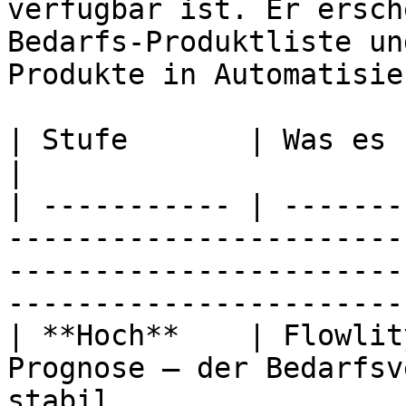
verfügbar ist. Er ersch
Bedarfs-Produktliste un
Produkte in Automatisie
| Stufe       | Was es bedeutet                                                                                                              
|

| ----------- | -------
-----------------------
-----------------------
-----------------------
| **Hoch**    | Flowlit
Prognose — der Bedarfsv
stabil.                                                                                         