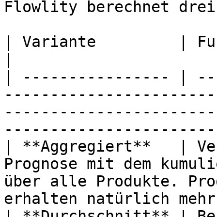
Flowlity berechnet drei
| Variante         | Funktionsweise                                                                                      
|

| ---------------- | --
-----------------------
-----------------------
-----------------------
| **Aggregiert**   | Ve
Prognose mit dem kumuli
über alle Produkte. Pro
erhalten natürlich mehr
| **Durchschnitt** | Be