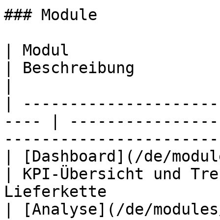
### Module

| Modul                                                
| Beschreibung                                                             
|

| ---------------------
---- | ----------------
-----------------------
| [Dashboard](/de/modules/dashbo
| KPI-Übersicht und Tre
Lieferkette            
| [Analyse](/de/modules/analytics.