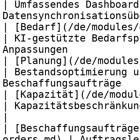
| Umfassendes Dashboardi
Datensynchronisationsüb
| [Bedarf](/de/modules/demand.md)     
| KI-gestützte Bedarfsp
Anpassungen            
| [Planung](/de/modules/planning.md
| Bestandsoptimierung u
Beschaffungsaufträge   
| [Kapazität](/de/modules/capacit
| Kapazitätsbeschränkungen und Engpa
|

| [Beschaffungsaufträge
orders.md) | Auftragsle