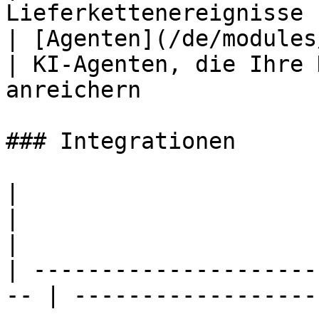
Lieferkettenereignisse 
| [Agenten](/de/modules/agents.md)   
| KI-Agenten, die Ihre 
anreichern             
### Integrationen

|                                                    
|                                                                                 
|

| ---------------------
-- | ------------------